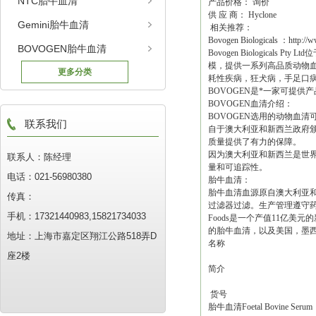
NTC胎牛血清
产品价格： 询价
供 应 商： Hyclone
Gemini胎牛血清
相关推荐：
Bovogen Biologicals ：http
BOVOGEN胎牛血清
Bovogen Biologic
模，提供一系列高品质动物
更多分类
耗性疾病，狂犬病，手足口
BOVOGEN是*一家可提供
BOVOGEN血清介绍：
BOVOGEN选用的动物血
联系我们
自于澳大利亚和新西兰政府
质量提供了有力的保障。
因为澳大利亚和新西兰是世界
联系人：陈经理
量和可追踪性。
电话：021-56980380
胎牛血清：
胎牛血清血源原自澳大利亚和
传真：
过滤器过滤。生产管理遵守药品认
手机：17321440983,15821734033
Foods是一个产值11亿
的胎牛血清，以及美国，墨
地址：上海市嘉定区翔江公路518弄D
名称
座2楼
简介
货号
胎牛血清Foetal Bovine Serum