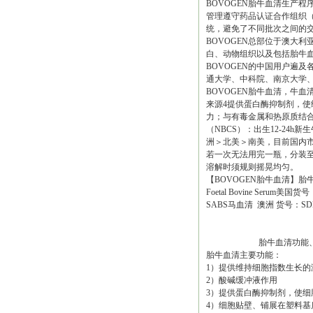
BOVOGEN胎牛血清生产
管理遵守药品认证合作组织（PI
统，避免了不同批次之间的
BOVOGEN总部位于澳大利亚墨
白、动物组织以及包括胎牛血
BOVOGEN的中国用户遍
通大学、中科院、南京大学
BOVOGEN胎牛血清，牛血
来源4提供蛋白酶抑制剂，使
力；与有毒金属和热原质结合
（NBCS）：出生12-24
洲＞北美＞南美，目前国内市
若一次无法用完一瓶，分装至
溶解时须规则摇晃均匀。
【BOVOGEN胎牛血清】胎牛血清F
Foetal Bovine Seru
SABS马血清 澳洲 货号：SDH
胎牛血清功能、参
胎牛血清主要功能：
1）提供维持细胞指数生长的
2）酸碱缓冲液作用
3）提供蛋白酶抑制剂，使细
4）细胞贴壁、铺展在塑料基