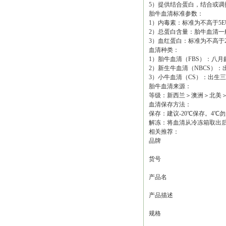
5）提供结合蛋白，结合或
胎牛血清标准参数：
1）内毒素：标准为不高于5E
2）总蛋白含量：胎牛血清一般范围
3）血红蛋白：标准为不高于20m
血清种类：
1）胎牛血清（FBS）：八
2）新生牛血清（NBCS）：出
3）小牛血清（CS）：出生
胎牛血清来源：
等级：新西兰＞澳洲＞北美
血清保存方法：
保存：建议-20℃保存。4
解冻：将血清从冷冻箱取出后
相关推荐：
品牌
货号
产品名
产品描述
规格