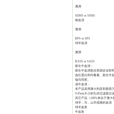
澳洲
SDHS or SSHS
猪血清
澳洲
RPS or SPS
绵羊血清
澳洲
RASS or SASS
新生牛血清：
新生牛血清取自美国农业部
血红蛋白和内毒素。新生牛
伽马照射。
成牛血清：
本产品采用澳大利亚和新西兰
0.45um大小的孔径过滤
其它产品（100%来自于澳
绵羊，马，山羊或猪的血清
绵羊血浆
牛血浆