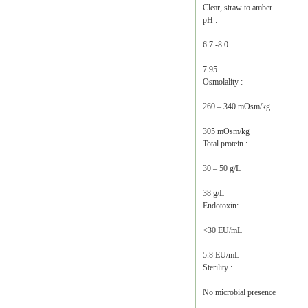
Clear, straw to amber
pH :
6.7 -8.0
7.95
Osmolality :
260 – 340 mOsm/kg
305 mOsm/kg
Total protein :
30 – 50 g/L
38 g/L
Endotoxin:
<30 EU/mL
5.8 EU/mL
Sterility :
No microbial presence