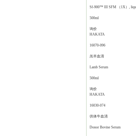
Sf-900™ III SFM （1X）, liqu
500ml
询价
HAKATA
16070-096
羔羊血清
Lamb Serum
500ml
询价
HAKATA
16030-074
供体牛血清
Donor Bovine Serum