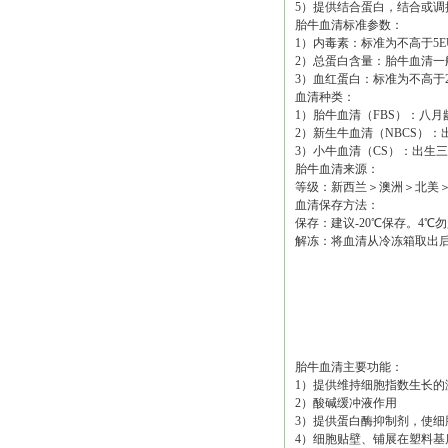
5）提供结合蛋白，结合或
胎牛血清标准参数：
1）内毒素：标准为不高于5E
2）总蛋白含量：胎牛血清一般范围
3）血红蛋白：标准为不高于20m
血清种类：
1）胎牛血清（FBS）：八
2）新生牛血清（NBCS）：出
3）小牛血清（CS）：出生
胎牛血清来源：
等级：新西兰＞澳洲＞北美
血清保存方法：
保存：建议-20℃保存。4
解冻：将血清从冷冻箱取出后
胎牛血清主要功能：
1）提供维持细胞指数生长的
2）酸碱缓冲液作用
3）提供蛋白酶抑制剂，使细
4）细胞贴壁、铺展在塑料基