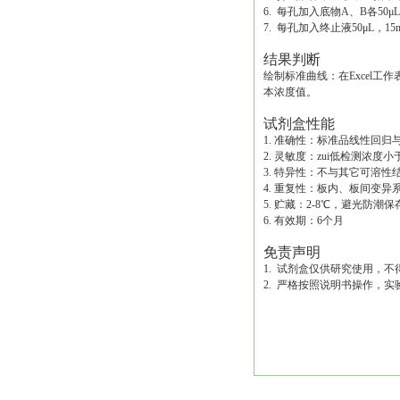
6. 每孔加入底物A、B各50μL
7. 每孔加入终止液50μL，1
结果判断
绘制标准曲线：在Excel
本浓度值。
试剂盒性能
1. 准确性：标准品线性回归与
2. 灵敏度：zui低检测浓度小于0.
3. 特异性：不与其它可溶
4. 重复性：板内、板间变异
5. 贮藏：2-8℃，避光防潮保
6. 有效期：6个月
免责声明
1. 试剂盒仅供研究使用，
2. 严格按照说明书操作，