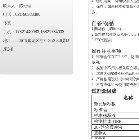
4. 组织匀浆：将组织加入适
联系人：陈经理
5. 保存：如果样本收集后
冻。
电话：021-56980380
自备物品
传真：
1.酶标仪（450nm）
手机：17321440983,15821734033
2.高精度加样器及枪头：0.5-10uL
3.37℃恒温箱
地址：上海市嘉定区翔江公路518弄D
座2楼
操作注意事项
1. 试剂盒保存在2-8℃
使用。
2. 实验中不用的板条应立
3. 浓度为0的S0号标准
4. 严格按照说明书中标明
5. 所有液体组分使用前充分
试剂盒组成
名称
微孔酶标板
标准品
样本稀释液
检测抗体
-HRP
20×洗涤缓冲液
底物
A