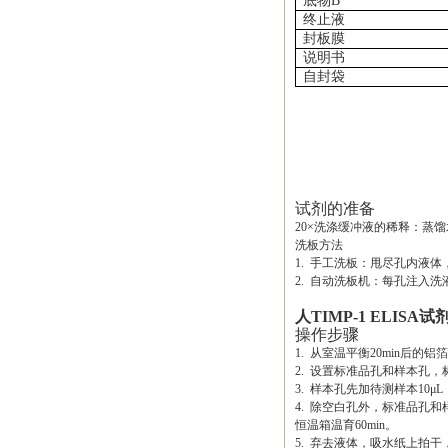
底物
B
终止液
封板膜
说明书
自封袋
试剂的准备
20×洗涤缓冲液的稀释：蒸馏
洗板方法
1. 手工洗板：甩尽孔内液
2. 自动洗板机：每孔注入洗液
人TIMP-1 ELISA试
操作步骤
1. 从室温平衡20min后
2. 设置标准品孔和样本孔，
3. 样本孔先加待测样本10μ
4. 除空白孔外，标准品孔和
恒温箱温育60min。
5. 弃去液体，吸水纸上拍