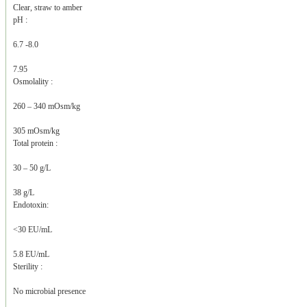
Clear, straw to amber
pH :
6.7 -8.0
7.95
Osmolality :
260 – 340 mOsm/kg
305 mOsm/kg
Total protein :
30 – 50 g/L
38 g/L
Endotoxin:
<30 EU/mL
5.8 EU/mL
Sterility :
No microbial presence