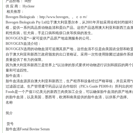
产品价格： 询价
供 应 商： Hyclone
相关推荐：
Bovogen Biologicals ：http://www.bovogen。。ｃｏｍ/
Bovogen Biologicals Pty Ltd位于澳大利亚墨尔本，从2001年开始采
模，提供一系列高品质动物血清和蛋白产品。这些产品选用澳大利亚和新西兰血
耗性疾病，狂犬病，手足口病和疱疹口炎等疾病的发生。
BOVOGEN是*一家可提供产品原产地追溯服务的公司。
BOVOGEN血清介绍：
BOVOGEN选用的动物血清可追溯其原产地，这些血清不仅是由美国农业部和欧
自于澳大利亚和新西兰政府颁发的出口资格证。采用一次性使用除菌过滤操作系
质量提供了有力的保障。
因为澳大利亚和新西兰是世界上*以法律的形式要求对动物进行识别和跟踪的两个国
量和可追踪性。
胎牛血清：
胎牛血清血源原自澳大利亚和新西兰，生产程序和设备经过严格审核，并且采用*的
过滤器过滤。生产管理遵守药品认证合作组织（PIC/s Guide PE009-8）所列
Foods是一个产值11亿美元的新西兰肉类加工企业，可以确保胎牛血清的原产
的胎牛血清，以及美国，墨西哥，欧洲和南美提供的胎牛血清，以供客户选择。
名称
简介
货号
胎牛血清Foetal Bovine Serum