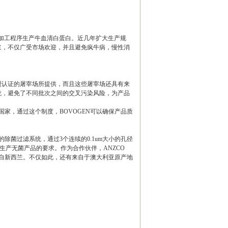
用全程封闭循环加工程序生产牛血清白蛋白。近几年扩大生产规
浆，不仅广受市场欢迎，并且避免疯牛病，慢性消
盟认证的屠宰场所提供，而且这些屠宰场还具有来
统，避免了不同批次之间的交叉污染风险，为产品
家，通过这个制度，BOVOGEN可以确保产品质
除菌过滤系统，通过3个连续的0.1um大小的孔径
出的对生产无菌产品的要求。作为合作伙伴，ANZCO
地来自新西兰。不仅如此，还有来自于澳大利亚原产地