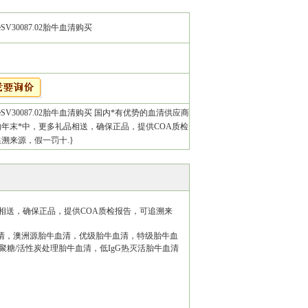
neSV30087.02胎牛血清购买
oneSV30087.02胎牛血清购买 国内*有优势的血清供应商
年末*中，更多礼品相送，确保正品，提供COA质检
溯来源，假一罚十.}
相送，确保正品，提供COA质检报告，可追溯来
血清，澳洲源胎牛血清，优级胎牛血清，特级胎牛血
聚糖/活性炭处理胎牛血清，低IgG热灭活胎牛血清