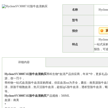
名称
Hyclo
型号
报价
Hycl
特点
一站式采购
报告，可追
详细内容
HycloneSV30087.02胎牛血清购买
蒂科生物*血清产品供应商，年末*中，更多礼品
源，假一罚十，
蒂科物一站式血清|胎牛血清采购商城，供应血清zui为齐全，囊括：南美源胎牛
清，胚胎干细胞血清，热灭活胎牛血清，超低IgG胎牛血清，透析型胎牛血清，葡
等。
HycloneSV30087.02胎牛血清购买
产品规格：500ML
血源：南美
*