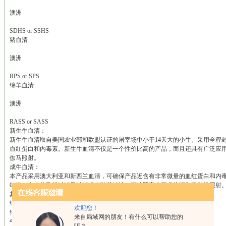
澳洲
SDHS or SSHS
猪血清
澳洲
RPS or SPS
绵羊血清
澳洲
RASS or SASS
新生牛血清：
新生牛血清取自美国农业部和欧盟认证的屠宰场中小于14天大的小牛。采用全程
血红蛋白和内毒素。新生牛血清不仅是一个性价比高的产品，而且还具有广泛应
伽马照射。
成牛血清：
本产品采用澳大利亚和新西兰血清，可确保产品近含有非常微量的血红蛋白和内毒
0.45um大小的孔径过滤器过滤或者除菌过滤，可按照客户要求惊醒伽马射线照射
其它产品（100%来自于澳大利亚和新西兰）：
绵羊，马，山羊或猪的血清
欢迎您！
绵羊血浆
来自局域网的朋友！有什么可以帮助您的
牛血浆