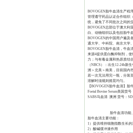
BOVOGEN胎牛血清生产
管理遵守药品认证合作组织（PI
统，避免了不同批次之间的
BOVOGEN总部位于澳大利亚墨
白、动物组织以及包括胎牛血
BOVOGEN的中国用户遍
通大学、中科院、南京大学
BOVOGEN胎牛血清，牛血
来源4提供蛋白酶抑制剂，使
力；与有毒金属和热原质结合
（NBCS）：出生12-24
洲＞北美＞南美，目前国内市
若一次无法用完一瓶，分装至
溶解时须规则摇晃均匀。
【BOVOGEN胎牛血清】胎牛血清F
Foetal Bovine Seru
SABS马血清 澳洲 货号：SDH
胎牛血清功能、参
胎牛血清主要功能：
1）提供维持细胞指数生长的
2）酸碱缓冲液作用