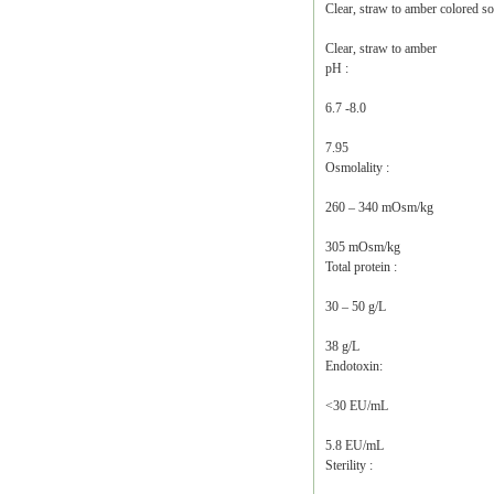
Clear, straw to amber colored so
Clear, straw to amber
pH :
6.7 -8.0
7.95
Osmolality :
260 – 340 mOsm/kg
305 mOsm/kg
Total protein :
30 – 50 g/L
38 g/L
Endotoxin:
<30 EU/mL
5.8 EU/mL
Sterility :