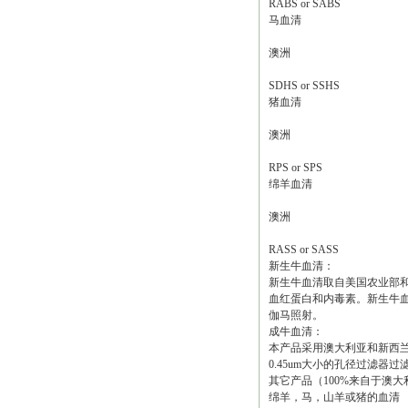
RABS or SABS
马血清
澳洲
SDHS or SSHS
猪血清
澳洲
RPS or SPS
绵羊血清
澳洲
RASS or SASS
新生牛血清：
新生牛血清取自美国农业部
血红蛋白和内毒素。新生牛
伽马照射。
成牛血清：
本产品采用澳大利亚和新西兰
0.45um大小的孔径过滤
其它产品（100%来自于澳
绵羊，马，山羊或猪的血清