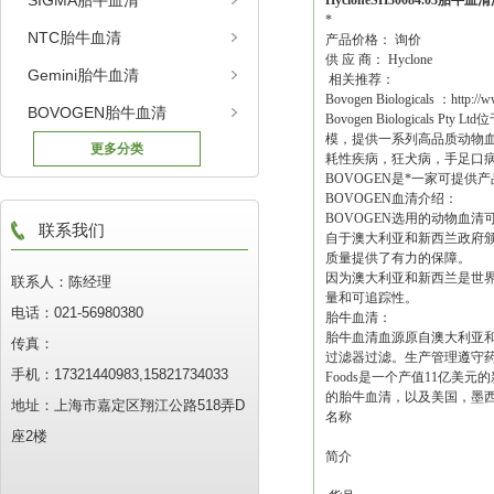
SIGMA胎牛血清
HycloneSH30084.03胎牛血
*
NTC胎牛血清
产品价格： 询价
供 应 商： Hyclone
Gemini胎牛血清
相关推荐：
Bovogen Biologicals ：http
BOVOGEN胎牛血清
Bovogen Biologic
模，提供一系列高品质动物
更多分类
耗性疾病，狂犬病，手足口
BOVOGEN是*一家可提供
BOVOGEN血清介绍：
BOVOGEN选用的动物血
联系我们
自于澳大利亚和新西兰政府
质量提供了有力的保障。
因为澳大利亚和新西兰是世界
联系人：陈经理
量和可追踪性。
电话：021-56980380
胎牛血清：
胎牛血清血源原自澳大利亚和
传真：
过滤器过滤。生产管理遵守药品认
手机：17321440983,15821734033
Foods是一个产值11亿
的胎牛血清，以及美国，墨
地址：上海市嘉定区翔江公路518弄D
名称
座2楼
简介