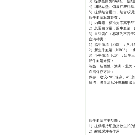
3）提供蛋白酶抑制剂，使细
4）细胞贴壁、铺展在塑料基
5）提供结合蛋白，结合或
胎牛血清标准参数：
1）内毒素：标准为不高于5E
2）总蛋白含量：胎牛血清一般范围
3）血红蛋白：标准为不高于20m
血清种类：
1）胎牛血清（FBS）：八
2）新生牛血清（NBCS）：出
3）小牛血清（CS）：出生
胎牛血清来源：
等级：新西兰＞澳洲＞北美
血清保存方法：
保存：建议-20℃保存。4
解冻：将血清从冷冻箱取出后
胎牛血清主要功能：
1）提供维持细胞指数生长的
2）酸碱缓冲液作用