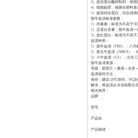
3）提供蛋白酶抑制剂，使细
4）细胞贴壁、铺展在塑料基
5）提供结合蛋白，结合或
胎牛血清标准参数：
1）内毒素：标准为不高于5E
2）总蛋白含量：胎牛血清一般范围
3）血红蛋白：标准为不高于20m
血清种类：
1）胎牛血清（FBS）：八
2）新生牛血清（NBCS）：出
3）小牛血清（CS）：出生
胎牛血清来源：
等级：新西兰＞澳洲＞北美
血清保存方法：
保存：建议-20℃保存。4
解冻：将血清从冷冻箱取出后
相关推荐：
品牌
货号
产品名
产品描述