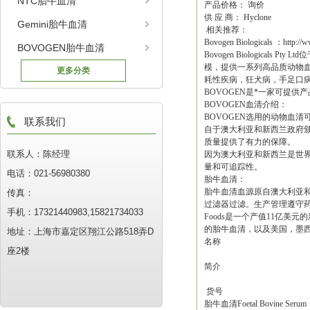
NTC胎牛血清
产品价格： 询价
供 应 商： Hyclone
Gemini胎牛血清
相关推荐：
Bovogen Biologicals ：http
BOVOGEN胎牛血清
Bovogen Biologic
模，提供一系列高品质动物
更多分类
耗性疾病，狂犬病，手足口
BOVOGEN是*一家可提供
BOVOGEN血清介绍：
BOVOGEN选用的动物血
联系我们
自于澳大利亚和新西兰政府
质量提供了有力的保障。
联系人：陈经理
因为澳大利亚和新西兰是世界
量和可追踪性。
电话：021-56980380
胎牛血清：
胎牛血清血源原自澳大利亚和
传真：
过滤器过滤。生产管理遵守药品认
手机：17321440983,15821734033
Foods是一个产值11亿
的胎牛血清，以及美国，墨
地址：上海市嘉定区翔江公路518弄D
名称
座2楼
简介
货号
胎牛血清Foetal Bovine Serum