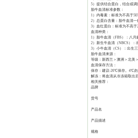
5）提供结合蛋白，结合或
胎牛血清标准参数：
1）内毒素：标准为不高于5E
2）总蛋白含量：胎牛血清一般范围
3）血红蛋白：标准为不高于20m
血清种类：
1）胎牛血清（FBS）：八
2）新生牛血清（NBCS）：出
3）小牛血清（CS）：出生
胎牛血清来源：
等级：新西兰＞澳洲＞北美
血清保存方法：
保存：建议-20℃保存。4
解冻：将血清从冷冻箱取出后
相关推荐：
品牌
货号
产品名
产品描述
规格