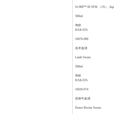
Sf-900™ III SFM （1X）, liqu
500ml
询价
HAKATA
16070-096
羔羊血清
Lamb Serum
500ml
询价
HAKATA
16030-074
供体牛血清
Donor Bovine Serum