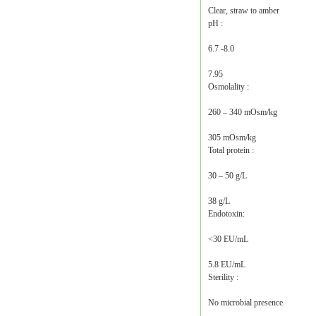
Clear, straw to amber
pH :
6.7 -8.0
7.95
Osmolality :
260 – 340 mOsm/kg
305 mOsm/kg
Total protein :
30 – 50 g/L
38 g/L
Endotoxin:
<30 EU/mL
5.8 EU/mL
Sterility :
No microbial presence