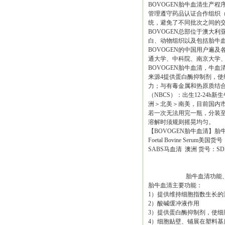
BOVOGEN胎牛血清生产
管理遵守药品认证合作组织（PI
统，避免了不同批次之间的
BOVOGEN总部位于澳大利亚墨
白、动物组织以及包括胎牛血
BOVOGEN的中国用户遍
通大学、中科院、南京大学
BOVOGEN胎牛血清，牛血
来源4提供蛋白酶抑制剂，使
力；与有毒金属和热原质结合
（NBCS）：出生12-24
洲＞北美＞南美，目前国内市
若一次无法用完一瓶，分装至
溶解时须规则摇晃均匀。
【BOVOGEN胎牛血清】胎牛血清F
Foetal Bovine Seru
SABS马血清 澳洲 货号：SDH
胎牛血清功能、参
胎牛血清主要功能：
1）提供维持细胞指数生长的
2）酸碱缓冲液作用
3）提供蛋白酶抑制剂，使细
4）细胞贴壁、铺展在塑料基