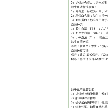
5）提供结合蛋白，结合或
胎牛血清标准参数：
1）内毒素：标准为不高于5E
2）总蛋白含量：胎牛血清一般范围
3）血红蛋白：标准为不高于20m
血清种类：
1）胎牛血清（FBS）：八
2）新生牛血清（NBCS）：出
3）小牛血清（CS）：出生
胎牛血清来源：
等级：新西兰＞澳洲＞北美
血清保存方法：
保存：建议-20℃保存。4
解冻：将血清从冷冻箱取出后
胎牛血清主要功能：
1）提供维持细胞指数生长的
2）酸碱缓冲液作用
3）提供蛋白酶抑制剂，使细
4）细胞贴壁、铺展在塑料基