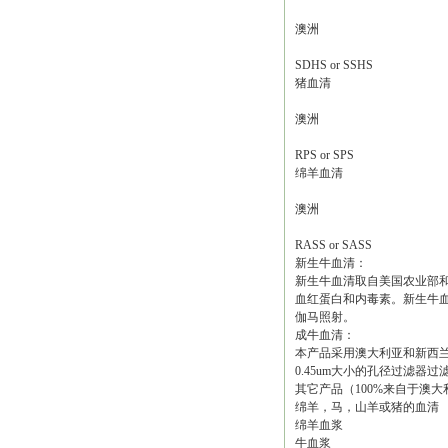
澳洲
SDHS or SSHS
猪血清
澳洲
RPS or SPS
绵羊血清
澳洲
RASS or SASS
新生牛血清：
新生牛血清取自美国农业部
血红蛋白和内毒素。新生牛
伽马照射。
成牛血清：
本产品采用澳大利亚和新西兰
0.45um大小的孔径过滤
其它产品（100%来自于澳
绵羊，马，山羊或猪的血清
绵羊血浆
牛血浆