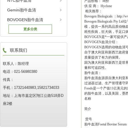
NTC胎牛血清
产品价格： 询价
供 应 商： Hyclone
Gemini胎牛血清
相关推荐：
Bovogen Biologicals ：http
BOVOGEN胎牛血清
Bovogen Biologic
模，提供一系列高品质动物
更多分类
耗性疾病，狂犬病，手足口
BOVOGEN是*一家可提供
BOVOGEN血清介绍：
BOVOGEN选用的动物血
联系我们
自于澳大利亚和新西兰政府
质量提供了有力的保障。
因为澳大利亚和新西兰是世界
联系人：陈经理
量和可追踪性。
电话：021-56980380
胎牛血清：
胎牛血清血源原自澳大利亚和
传真：
过滤器过滤。生产管理遵守药品认
手机：17321440983,15821734033
Foods是一个产值11亿
的胎牛血清，以及美国，墨
地址：上海市嘉定区翔江公路518弄D
名称
座2楼
简介
货号
胎牛血清Foetal Bovine Serum