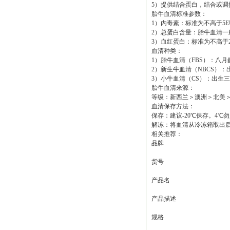
5）提供结合蛋白，结合或
胎牛血清标准参数：
1）内毒素：标准为不高于5E
2）总蛋白含量：胎牛血清一般范围
3）血红蛋白：标准为不高于20m
血清种类：
1）胎牛血清（FBS）：八
2）新生牛血清（NBCS）：出
3）小牛血清（CS）：出生
胎牛血清来源：
等级：新西兰＞澳洲＞北美
血清保存方法：
保存：建议-20℃保存。4
解冻：将血清从冷冻箱取出后
相关推荐：
品牌
货号
产品名
产品描述
规格