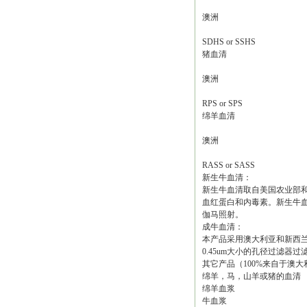
澳洲
SDHS or SSHS
猪血清
澳洲
RPS or SPS
绵羊血清
澳洲
RASS or SASS
新生牛血清：
新生牛血清取自美国农业部
血红蛋白和内毒素。新生牛
伽马照射。
成牛血清：
本产品采用澳大利亚和新西兰
0.45um大小的孔径过滤
其它产品（100%来自于澳
绵羊，马，山羊或猪的血清
绵羊血浆
牛血浆