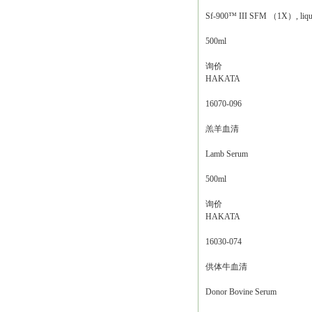
Sf-900™ III SFM （1X）, liqu
500ml
询价
HAKATA
16070-096
羔羊血清
Lamb Serum
500ml
询价
HAKATA
16030-074
供体牛血清
Donor Bovine Serum