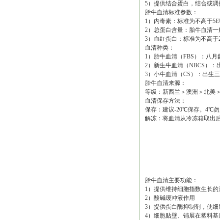
5）提供结合蛋白，结合或
胎牛血清标准参数：
1）内毒素：标准为不高于5E
2）总蛋白含量：胎牛血清一般范围
3）血红蛋白：标准为不高于20m
血清种类：
1）胎牛血清（FBS）：八
2）新生牛血清（NBCS）：出
3）小牛血清（CS）：出生
胎牛血清来源：
等级：新西兰＞澳洲＞北美
血清保存方法：
保存：建议-20℃保存。4
解冻：将血清从冷冻箱取出后
胎牛血清主要功能：
1）提供维持细胞指数生长的
2）酸碱缓冲液作用
3）提供蛋白酶抑制剂，使细
4）细胞贴壁、铺展在塑料基