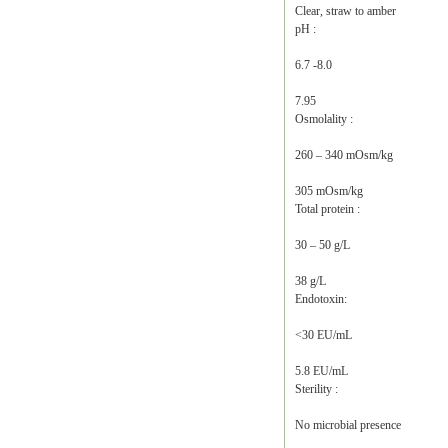
Clear, straw to amber
pH :
6.7 -8.0
7.95
Osmolality :
260 – 340 mOsm/kg
305 mOsm/kg
Total protein :
30 – 50 g/L
38 g/L
Endotoxin:
<30 EU/mL
5.8 EU/mL
Sterility :
No microbial presence