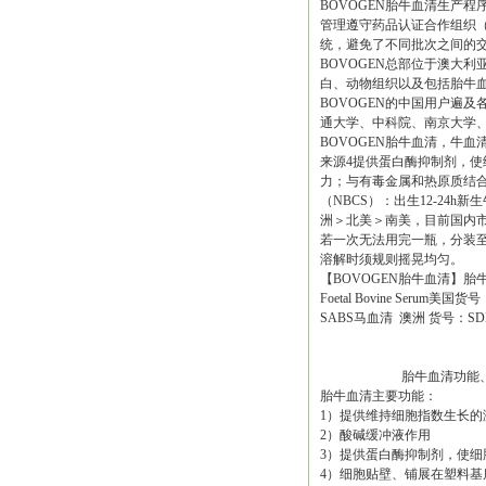
BOVOGEN胎牛血清生产
管理遵守药品认证合作组织（PI
统，避免了不同批次之间的
BOVOGEN总部位于澳大利亚墨
白、动物组织以及包括胎牛血
BOVOGEN的中国用户遍
通大学、中科院、南京大学
BOVOGEN胎牛血清，牛血
来源4提供蛋白酶抑制剂，使
力；与有毒金属和热原质结合
（NBCS）：出生12-24
洲＞北美＞南美，目前国内市
若一次无法用完一瓶，分装至
溶解时须规则摇晃均匀。
【BOVOGEN胎牛血清】胎牛血清F
Foetal Bovine Seru
SABS马血清 澳洲 货号：SDH
胎牛血清功能、参
胎牛血清主要功能：
1）提供维持细胞指数生长的
2）酸碱缓冲液作用
3）提供蛋白酶抑制剂，使细
4）细胞贴壁、铺展在塑料基