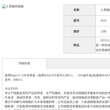
名称
人胃腺
型号
AGS
报价
1200
AGS
特点
是一种具有
女性胃腺
详细内容
使用Ham's F-12K培养基（推荐HAKATA货号A20011）；10%胎牛血清(推荐HAKA
货号：H8611）
AOLEWIS
专注于细胞及系列产品的研发、生产和服务，并提供专业细胞技术服务外包的技
牛血清、基础培养基、完培、辅助试剂等系列产品，提供细胞及培养配套产品一站式
通过不间断引种细胞扩大丰富细胞种类；公司还提供人源、小鼠源细胞系的近期S
物检测，污染检测等细胞相关实验服务。公司细胞业务覆盖国内各大高校生物实