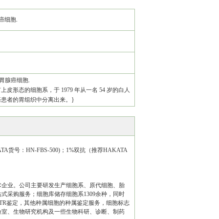
癌细胞.
人胃腺癌细胞.
上皮形态的细胞系，于 1979 年从一名 54 岁的白人
癌患者的胃组织中分离出来。}
TA货号：HN-FBS-500)；1%双抗（推荐HAKATA
术企业。公司主要研发生产细胞系、原代细胞、胎
采购服务；细胞库储存细胞系1309余种，同时
TR鉴定，其他种属细胞的种属鉴定服务，细胞标志
验室、生物研究机构及一些生物科研、诊断、制药