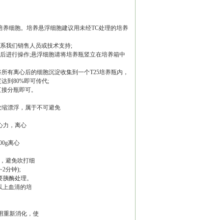
培养细胞。培养悬浮细胞建议用未经TC处理的培养
系我们销售人员或技术支持;
~4h 后进行操作;悬浮细胞请将培养瓶竖立在培养箱中
3min,将所有离心后的细胞沉淀收集到一个T25培养瓶内，
到80%即可传代;
直接分瓶即可。
收缩漂浮，属于不可避免
离心力，离心
00g离心
匀，避免吹打细
2分钟);
要胰酶处理。
%以上血清的培
不用重新消化，使