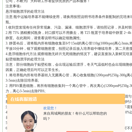
公司，不断为广大科研工作者提供优质的产品和服务！
注意事项↓
悬浮细胞漂浮的处理方法
注意:瓶中运输培养基不能继续使用，请换用按照说明书培养条件新配制的完培来
瓶。
1.收到货发现有任何异常现象、污染、漏液、细胞漂浮等，请拍照记录，并及时联
2.用 75% 酒精擦拭瓶身，封口膜可以不用撕去，将 T25 瓶置于培养箱中静置 2
静置。在此期间，请查看说明书以确定细胞属性;
3. 静置4h后，请将瓶内所有细胞收集至6个15ml的离心管110g(1000rpm)离心
平放10分钟，镜下观察细胞密度，拍照记录后放入培养箱中继续培养，第二天密度达
4.悬浮细胞传代方法:观察细胞无碎片无死细胞的情况下，建议直接加入新鲜完培
贴壁细胞漂浮的处理方法
注意：部分细胞由于贴壁松散，会出现运输后漂浮，冬天气温低时也会出现细胞
因素，正确处理后均可以正常生长。
1 .将培养瓶内所有培养基转入无菌离心管，离心收集细胞(1200rpm约250g-300g
3-5min)去除旧培养基;
2. 用PBS重悬细胞，将所有细胞收集到一个离心管中，再次离心(1200rpm约250g-3
力，离心3-5min)去除PBS;
3 .加入1ml左右胰酶EDTA溶液，0.25%重悬细胞，混匀即可，建议震动离心管混
胞，放入培养箱消化细胞，根据细胞特性决定消化时间(TM3、TM4、293 系列约1~
注意：部分细胞不能使用胰酶消化，请注意查看细胞说明书;单颗漂浮的细胞不需
欢迎您！
4. 消化好后，用移液枪轻轻吹打细胞悬液，使细胞团分散，迅速加入3-5ml含10
来自局域网的朋友！有什么可以帮助您的
养基混匀终止消化，离心(1200rpm 3min)去除胰酶;
吗？
5.加入5ml左右的细胞完培混匀，按比例接入无菌培养瓶中;
6. 显微镜下观察细胞是否成均匀分散的单颗细胞，若有3-5个成团的小细胞团可