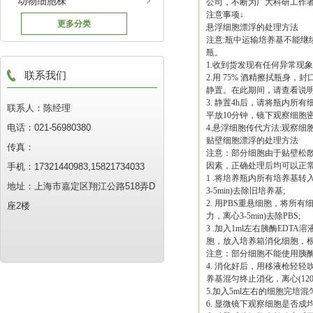
动物细胞株
公司，不断为广大科研工作
注意事项↓
更多分类
悬浮细胞漂浮的处理方法
注意:瓶中运输培养基不能继
瓶。
1.收到货发现有任何异常现
联系我们
2.用 75% 酒精擦拭瓶身，
静置。在此期间，请查看说明
3. 静置4h后，请将瓶内所有细
联系人：陈经理
平放10分钟，镜下观察细胞
电话：021-56980380
4.悬浮细胞传代方法:观察
贴壁细胞漂浮的处理方法
传真：
注意：部分细胞由于贴壁松
因素，正确处理后均可以正
手机：17321440983,15821734033
1 .将培养瓶内所有培养基转入无
地址：上海市嘉定区翔江公路518弄D
3-5min)去除旧培养基;
2. 用PBS重悬细胞，将所有细
座2楼
力，离心3-5min)去除PBS;
3 .加入1ml左右胰酶ED
胞，放入培养箱消化细胞，根据细
注意：部分细胞不能使用胰
4. 消化好后，用移液枪轻轻
养基混匀终止消化，离心(1200r
5.加入5ml左右的细胞完培
6. 显微镜下观察细胞是否