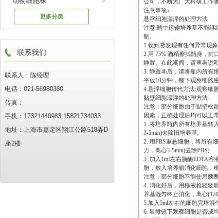
动物细胞株
公司，不断为广大科研工作
注意事项↓
更多分类
悬浮细胞漂浮的处理方法
注意:瓶中运输培养基不能继
瓶。
1.收到货发现有任何异常现
联系我们
2.用 75% 酒精擦拭瓶身，
静置。在此期间，请查看说明
3. 静置4h后，请将瓶内所有细
联系人：陈经理
平放10分钟，镜下观察细胞
电话：021-56980380
4.悬浮细胞传代方法:观察
贴壁细胞漂浮的处理方法
传真：
注意：部分细胞由于贴壁松
因素，正确处理后均可以正
手机：17321440983,15821734033
1 .将培养瓶内所有培养基转入无
地址：上海市嘉定区翔江公路518弄D
3-5min)去除旧培养基;
2. 用PBS重悬细胞，将所有细
座2楼
力，离心3-5min)去除PBS;
3 .加入1ml左右胰酶ED
胞，放入培养箱消化细胞，根据细
注意：部分细胞不能使用胰
4. 消化好后，用移液枪轻轻
养基混匀终止消化，离心(1200r
5.加入5ml左右的细胞完培
6. 显微镜下观察细胞是否