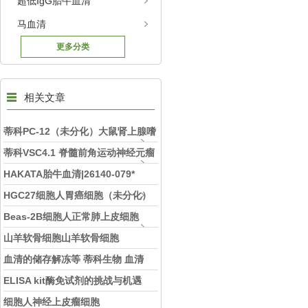
超低IgG胎牛血清
马血清
更多分类
相关文章
蒂科PC-12（未分化）大鼠肾上腺嗜
铬细胞瘤细胞（未分化）
蒂科VSC4.1 脊髓前角运动神经元瘤
细胞系
HAKATA胎牛血清|26140-079*
HGC27细胞人胃癌细胞（未分化）
Beas-2B细胞人正常肺上皮细胞
Beas-2B
山羊软骨细胞山羊软骨细胞
血清的储存解冻等 蒂科生物 血清
ELISA kit酶免试剂的挑战与机遇
细胞人神经上皮瘤细胞