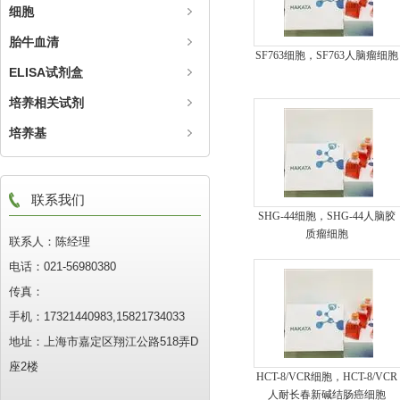
细胞
胎牛血清
SF763细胞，SF763人脑瘤细胞
ELISA试剂盒
培养相关试剂
培养基
联系我们
SHG-44细胞，SHG-44人脑胶
质瘤细胞
联系人：陈经理
电话：021-56980380
传真：
手机：17321440983,15821734033
地址：上海市嘉定区翔江公路518弄D
座2楼
HCT-8/VCR细胞，HCT-8/VCR
人耐长春新碱结肠癌细胞