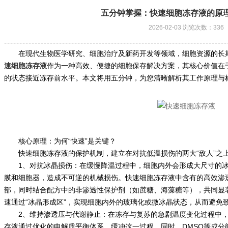
五分钟掌握：快速细胞冻存液的原
2026-02-03 浏览次数：336
在现代生物医学研究、细胞治疗及新药开发等领域，细胞资源的长期
速细胞冻存液
作为一种高效、便捷的细胞保存解决方案，其核心价值在
的状态接近冻存前水平。本文将用五分钟，为您清晰解析其工作原理与
核心原理：为何“快速”是关键？
快速细胞冻存液的保护机制，建立在对抗低温损伤的两大“敌人”之
1、对抗冰晶损伤：在缓慢降温过程中，细胞内外会形成大尺寸的冰
膜和细胞器，造成不可逆的机械损伤。快速细胞冻存液中含有的高效渗透
部，同时结合配方中的非渗透性保护剂（如蔗糖、海藻糖等），共同显
速通过“冰晶形成区”，实现细胞内外的玻璃化或微冰晶状态，从而避免
2、维持渗透压与代谢静止：在冻存与复苏的急剧温度变化过程中，
存液通过优化的电解质平衡体系，缓冲这一过程。同时，DMSO等成分