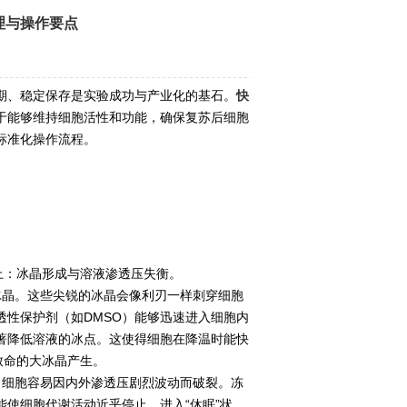
理与操作要点
、稳定保存是实验成功与产业化的基石。
快
于能够维持细胞活性和功能，确保复苏后细胞
标准化操作流程。
上：冰晶形成与溶液渗透压失衡。
晶。这些尖锐的冰晶会像利刃一样刺穿细胞
性保护剂（如DMSO）能够迅速进入细胞内
著降低溶液的冰点。这使得细胞在降温时能快
致命的大冰晶产生。
细胞容易因内外渗透压剧烈波动而破裂。冻
能使细胞代谢活动近乎停止，进入“休眠”状