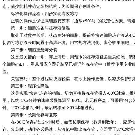
态，减少能耗并稳定细胞结构，为长期保存创造条件。
标准化操作流程：四步实现高效冻存
正确的操作是保证高细胞复苏率（通常>90%）的决定性因素。请
第一步：细胞准备与冻存液复温
取处于对数生长期、状态良好的细胞。提前将快速细胞冻存液从4℃
切勿将冻存液长时间置于高温环境。用常规方法消化、离心收集细胞，
第二步：细胞重悬与分装
这是最关键的一步。弃上清后，用预冷的冻存液轻柔重悬细胞，调整至推荐
个细胞/mL）。重悬后应立即分装至已标记的冻存管中（推荐使用专业细胞
盖。
关键技巧：整个过程应快速轻柔，在冰上操作更佳，以减少保护剂在
第三步：程序性降温
这是实现“快速”冻存的精髓。切勿直接将冻存管投入-80℃冰箱。
用，以约-1℃/分钟的速率缓慢降温至-80℃。若无程序盒，可采用“分步
钟、-20℃冰箱2小时，最后转移至-80℃冰箱过夜。
第四步：长期储存与复苏
在-80℃储存超过24小时后，如需长期保存（数月到数年），应尽快
存。复苏时，动作务必迅速：从液氮中取出冻存管，立即置于37℃水浴