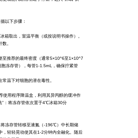
遵循以下步骤：
冰箱取出，室温平衡（或按说明书操作）。
计数。
的最终密度（通常5×10^6至1×10^7
冻存管），每管1-1.5mL，确保拧紧管
常温下对细胞的潜在毒性。
推荐使用程序降温盒，利用其异丙醇的缓冲作
法”：将冻存管依次置于4℃冰箱30分
将冻存管转移至液氮（-196℃）中长期储
中，轻轻晃动使其在1-2分钟内全融化。随后