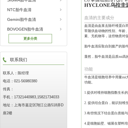
SIGMA胎牛血清
HYCLONE乌拉
NTC胎牛血清
血清的主要成分
Gemini胎牛血清
血清是由血浆去除纤维蛋白
BOVOGEN胎牛血清
常随供血动物的性别、年龄
素、无机物等，这些物质对
更多分类
胎牛血清应取自剖腹产的胎牛
显然，胎牛血清是品质zui
联系我们
功能
联系人：陈经理
牛血清是细胞培养中用量zu
电话：021-56980380
功能。
传真：
1.提供对维持细胞指数生长
手机：17321440983,15821734033
2. 提供结合蛋白，能识别
地址：上海市嘉定区翔江公路518弄D
座2楼
3.有些情况下结合蛋白质能
4.是细胞贴壁、铺展在塑料