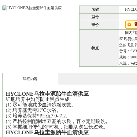
名称
HYC
型号
报价
国内*
应 现货供
您的满意 
特点
货号：SV30
规格：500m
来源：乌拉
详细内容
HYCLONE乌拉圭源胎牛血清供应
细胞培养中如何防止黑点生成
(1) 尽可能地减少血清冻融次数。
(2) 培养基无需37℃水浴。
(3) 培养基保持*PH值7.0- 7.2。
(4) 严格控制配制培养基的水质，容器定期刷洗。
(5) 掌握细胞传代的*时机，细胞切勿生长过老。
HYCLONE乌拉圭源胎牛血清供应