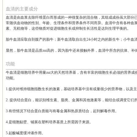
血清的主要成分
血清是由血浆去除纤维蛋白而形成的一种很复杂的混合物，其组成成份虽大部分
常随供血动物的性别、年龄、生理条件和营养条件不同而异。血清中含有各种血
素、无机物等，这些物质对促进细胞生长或抑制生长活性是达到生理平衡的。
胎牛血清应取自剖腹产的胎牛；新牛血清取自出生24小时之内的新生牛；小牛血清
显然，胎牛血清是品质zui高的，因为胎牛还未接触外界，血清中所含的抗体、补体
功能
牛血清是细胞培养中用量zui大的天然培养基，含有丰富的细胞生长必须的营养
功能。
1.提供对维持细胞指数生长的激素，基础培养基中没有或量很少的营养物，以及
2. 提供结合蛋白，能识别维生素、脂类、金属和其他激素等，能结合或调变它们
3.有些情况下结合蛋白质能与有毒金属和热原质结合，起到解毒作用。
4.是细胞贴壁、铺展在塑料培养基质上所需因子来源。
5.起酸碱度缓冲液作用。