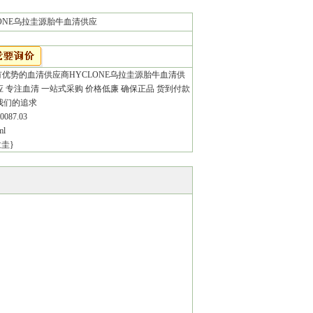
LONE乌拉圭源胎牛血清供应
有优势的血清供应商HYCLONE乌拉圭源胎牛血清供
应 专注血清 一站式采购 价格低廉 确保正品 货到付款
我们的追求
087.03
l
圭}