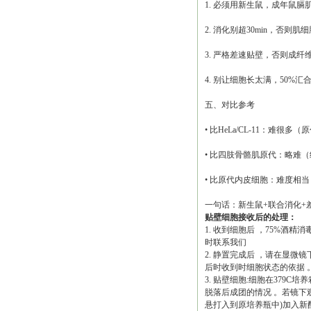
1. 必须用新生鼠，成年鼠
2. 消化别超30min，否则
3. 严格差速贴壁，否则成纤
4. 别让细胞长太满，50%
五、对比参考
• 比HeLa/CL-11：难很
• 比四肢骨骼肌原代：略难
• 比原代内皮细胞：难度相
一句话：新生鼠
+联合消化
贴壁细胞接收后的处理：
1. 收到细胞后 ，75%酒精
时联系我们
2. 静置完成后 ，请在显微镜
后时收到时细胞状态的依据 
3. 贴壁细胞:细胞在379
脱落后成团的情况 。若镜下
悬打入到原培养瓶中)加入新