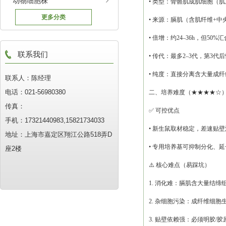
动物细胞株
• 类型：骨骼肌成肌细胞（
更多分类
• 来源：膈肌（含肌纤维+中
• 倍增：约24–36h，但5
联系我们
• 传代：最多2–3代，第3
• 纯度：直接分离含大量成
联系人：陈经理
电话：021-56980380
二、培养难度（
★★★★☆
传真：
✅ 可控优点
手机：17321440983,15821734033
• 新生鼠取材稳定，差速贴
地址：上海市嘉定区翔江公路518弄D
• 专用培养基可抑制分化、
座2楼
⚠️ 核心难点（易踩坑）
1. 消化难：膈肌含大量结
2. 杂细胞污染：成纤维细胞
3. 贴壁依赖强：必须明胶/