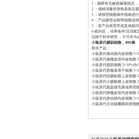
1：观察有无破损漏液情况 
2 ：酒精消毒培养瓶表面后
3 ：请按照细胞操作指南进
4 ：产品随货会附带细胞说
5 ：若产品有异常或其他疑
6.收到后 ，培养条件(完培
仅限于科学研究
，不可作为
小鼠原代膈肌细胞，
499/株
相关产品：
小鼠原代颈动脉内皮细胞
5×
小鼠原代肠微血管内皮细胞
小鼠原代脂肪细胞
5×10⁵cel
小鼠原代骨髓基质干细胞
5×
小鼠原代结肠粘膜上皮细胞
小鼠原代小肠黏膜上皮细胞
小鼠原代胎盘绒毛膜滋养层
小鼠原代肺微血管内皮细胞
小鼠原代肺动脉内皮细胞
5×
小鼠原代主动脉瓣膜间质细