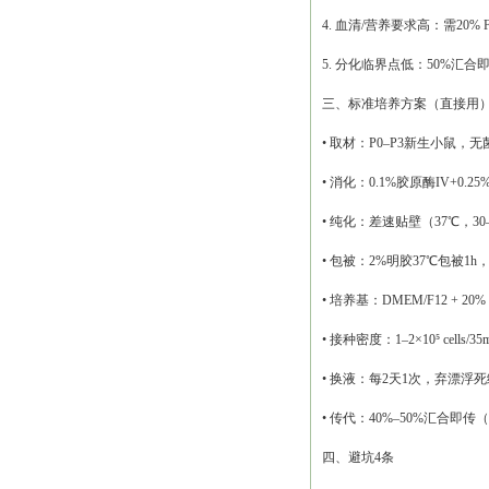
4. 血清/营养要求高：需20%
5. 分化临界点低：50%
三、标准培养方案（直接用
• 取材：P0–P3新生小鼠，
• 消化：0.1%胶原酶IV+0.
• 纯化：差速贴壁（37℃，3
• 包被：2%明胶37℃包被1h
• 培养基：DMEM/F12 + 2
• 接种密度：1–2×10⁵ cells
• 换液：每2天1次，弃漂浮
• 传代：40%–50%汇合即传
四、避坑
4条