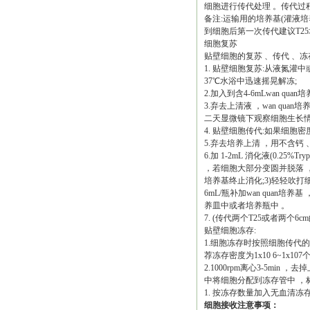
细胞进行传代处理 。传代过
备注
:运输用的培养基(灌液
到细胞后第一次传代建议
T2
细胞复苏
贴壁细胞的复苏
、传代
、冻
1. 贴壁细胞复苏:从液氮灌
37℃水浴中迅速摇晃解冻;
2.加入到含4-6mL
wan quan
培
3.弃去上清液 ，
wan quan
培
二天显微镜下观察细胞生长
4. 贴壁细胞传代:如果细胞密
5.弃去培养上清 ，用不含钙 、
6.加 1-2mL 消化液(0.25
，若细胞大部分变圆并脱落 ，
培养基终止消化
;3)轻轻吹打
6mL/瓶补加
wan quan
培养基
养皿中或者培养瓶中
。
7. (传代两个T25或者两个6c
贴壁细胞冻存
:
1.细胞冻存时按照细胞传代
荐冻存密度为1x10 6~1x107个
2.1000rpm离心3-5min
中将细胞分配到冻存管中 ，标
1.
按冻存数量加入无血清冻
细胞接收注意事项：